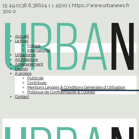
15
49.0138
8.38624
1
1
4500
1
https://www.urbanews.fr
300
0
Accueil
Le Mag’
France
International
Urbanisme
Architecture
Aménagement
Design
À propos
Publicité
Contribuer
Mentions Légales & Conditions Générales d’Utilisation
Politique de Confidentialité & Cookies
Contact