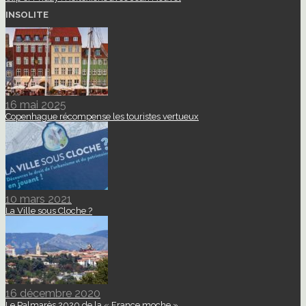
INSOLITE
16 mai 2025
Copenhague récompense les touristes vertueux
10 mars 2021
La Ville sous Cloche ?
16 décembre 2020
Le Palmarès 2020 de la « France moche »