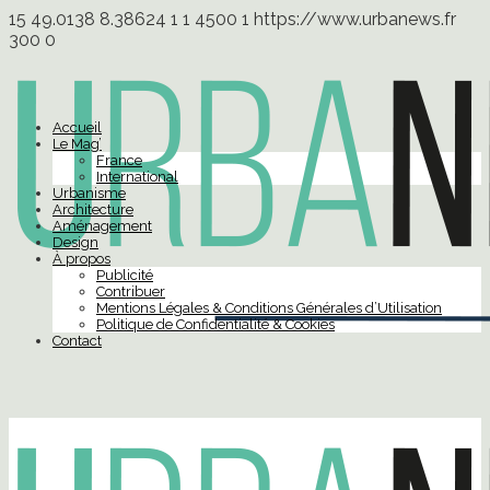
15
49.0138
8.38624
1
1
4500
1
https://www.urbanews.fr
300
0
Accueil
Le Mag’
France
International
Urbanisme
Architecture
Aménagement
Design
À propos
Publicité
Contribuer
Mentions Légales & Conditions Générales d’Utilisation
Politique de Confidentialité & Cookies
Contact