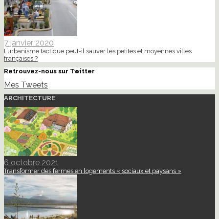
7 janvier 2020
L’urbanisme tactique peut-il sauver les petites et moyennes villes
françaises ?
Retrouvez-nous sur Twitter
Mes Tweets
ARCHITECTURE
6 octobre 2021
Transformer des fermes en logements « sociaux et paysans »