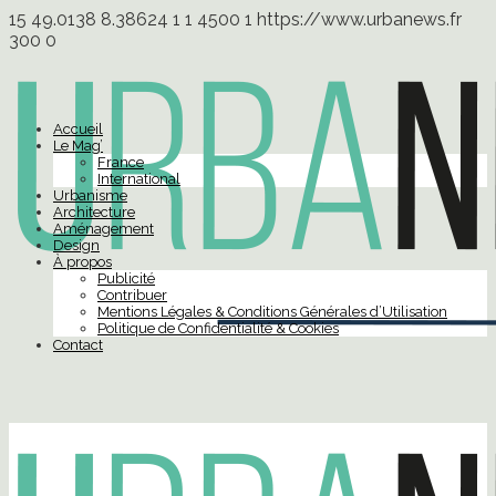
15
49.0138
8.38624
1
1
4500
1
https://www.urbanews.fr
300
0
Accueil
Le Mag’
France
International
Urbanisme
Architecture
Aménagement
Design
À propos
Publicité
Contribuer
Mentions Légales & Conditions Générales d’Utilisation
Politique de Confidentialité & Cookies
Contact