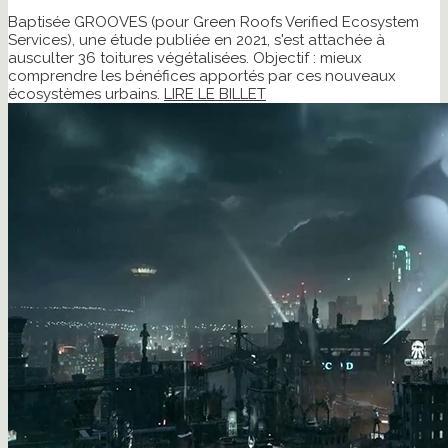
Baptisée GROOVES (pour Green Roofs Verified Ecosystem
Services), une étude publiée en 2021, s'est attachée à
ausculter 36 toitures végétalisées. Objectif : mieux
comprendre les bénéfices apportés par ces nouveaux
écosystèmes urbains.
LIRE LE BILLET