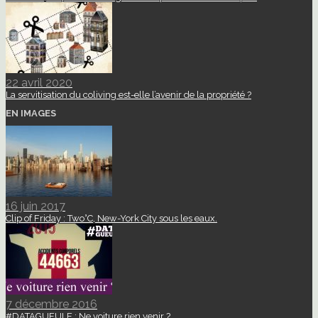
22 avril 2020
La servitisation du coliving est-elle l’avenir de la propriété ?
EN IMAGES
16 juin 2017
Clip of Friday : Two°C, New-York City sous les eaux.
7 décembre 2016
#DATAGUEULE : Ne voiture rien venir ?