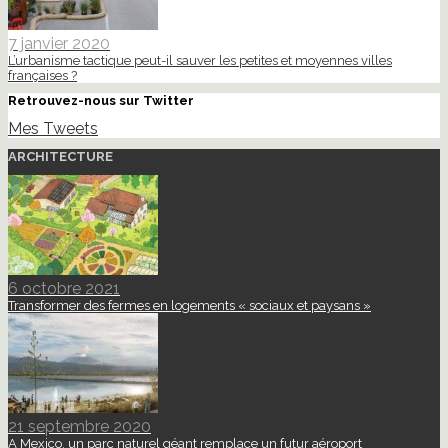
7 janvier 2020
L’urbanisme tactique peut-il sauver les petites et moyennes villes
françaises ?
Retrouvez-nous sur Twitter
Mes Tweets
ARCHITECTURE
6 octobre 2021
Transformer des fermes en logements « sociaux et paysans »
21 septembre 2020
A Mexico, un parc naturel géant remplace un futur aéroport