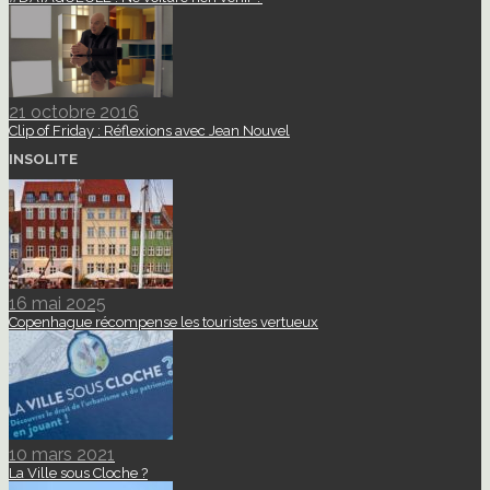
21 octobre 2016
Clip of Friday : Réflexions avec Jean Nouvel
INSOLITE
16 mai 2025
Copenhague récompense les touristes vertueux
10 mars 2021
La Ville sous Cloche ?