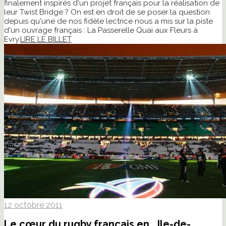
finalement inspirés d'un projet français pour la réalisation de
leur Twist Bridge ? On est en droit de se poser la question
depuis qu'une de nos fidèle lectrice nous a mis sur la piste
d'un ouvrage français : La Passerelle Quai aux Fleurs à
Evry.
LIRE LE BILLET
12 octobre 2011
Le cœur du rugby français en… Ile-de-