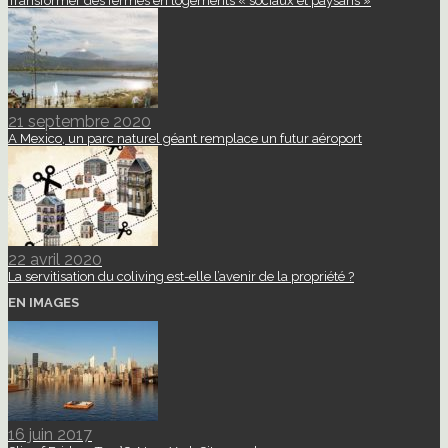
Transformer des fermes en logements « sociaux et paysans »
21 septembre 2020
A Mexico, un parc naturel géant remplace un futur aéroport
22 avril 2020
La servitisation du coliving est-elle l’avenir de la propriété ?
EN IMAGES
16 juin 2017