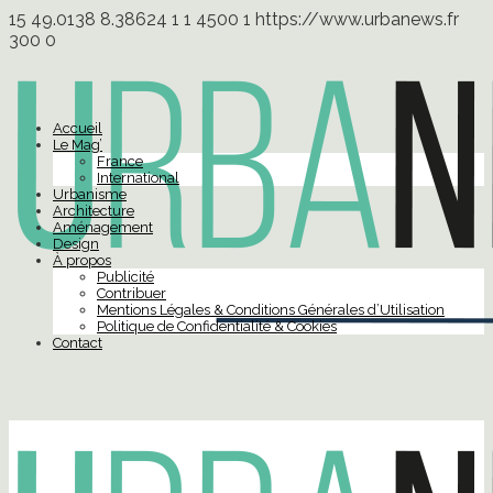
15
49.0138
8.38624
1
1
4500
1
https://www.urbanews.fr
300
0
Accueil
Le Mag’
France
International
Urbanisme
Architecture
Aménagement
Design
À propos
Publicité
Contribuer
Mentions Légales & Conditions Générales d’Utilisation
Politique de Confidentialité & Cookies
Contact