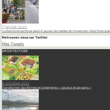
7 janvier 2020
L’urbanisme tactique peut-il sauver les petites et moyennes villes française
Retrouvez-nous sur Twitter
Mes Tweets
ARCHITECTURE
6 octobre 2021
Transformer des fermes en logements « sociaux et paysans »