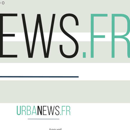
0
0
Accueil