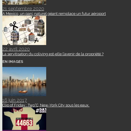
21 septembre 2020
A Mexico, un parc naturel géant remplace un futur aéroport
22 avril 2020
La servitisation du coliving est-elle l’avenir de la propriété ?
EN IMAGES
16 juin 2017
Clip of Friday : Two°C, New-York City sous les eaux.