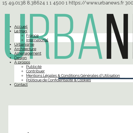
15
49.0138
8.38624
1
1
4500
1
https://www.urbanews.fr
30
Accueil
Le Mag’
France
International
Urbanisme
Architecture
Aménagement
Design
À propos
Publicité
Contribuer
Mentions Légales & Conditions Générales d’Utilisation
Politique de Confidentialité & Cookies
Contact