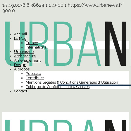
15
49.0138
8.38624
1
1
4500
1
https://www.urbanews.fr
300
0
Accueil
Le Mag’
France
International
Urbanisme
Architecture
Aménagement
Design
À propos
Publicité
Contribuer
Mentions Légales & Conditions Générales d’Utilisation
Politique de Confidentialité & Cookies
Contact