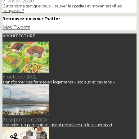
7 janvier 2020
L’urbanisme tactique peut-il sauver les petites et moyennes villes
françaises ?
Retrouvez-nous sur Twitter
Mes Tweets
ARCHITECTURE
6 octobre 2021
Transformer des fermes en logements « sociaux et paysans »
21 septembre 2020
A Mexico, un parc naturel géant remplace un futur aéroport