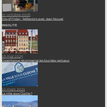
21 octobre 2016
Clip of Friday : Réflexions avec Jean Nouvel
INSOLITE
16 mai 2025
Copenhague récompense les touristes vertueux
10 mars 2021
La Ville sous Cloche ?