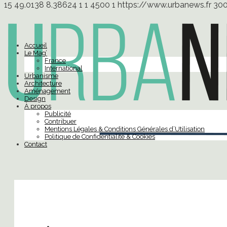
15
49.0138
8.38624
1
1
4500
1
https://www.urbanews.fr
30
Accueil
Le Mag’
France
International
Urbanisme
Architecture
Aménagement
Design
À propos
Publicité
Contribuer
Mentions Légales & Conditions Générales d’Utilisation
Politique de Confidentialité & Cookies
Contact