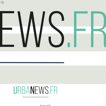
0
0
Accueil