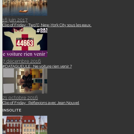
16 juin 2017
Clip of Friday : Two°C, New-York City sous les eaux.
7 décembre 2016
#DATAGUEULE : Ne voiture rien venir ?
21 octobre 2016
Clip of Friday : Réflexions avec Jean Nouvel
INSOLITE