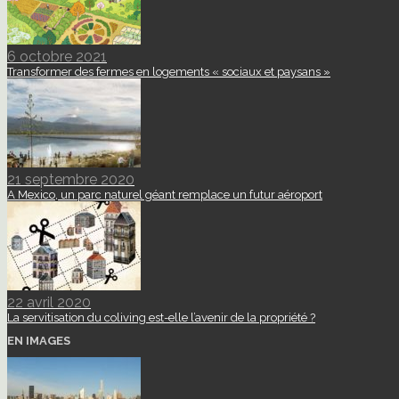
6 octobre 2021
Transformer des fermes en logements « sociaux et paysans »
21 septembre 2020
A Mexico, un parc naturel géant remplace un futur aéroport
22 avril 2020
La servitisation du coliving est-elle l’avenir de la propriété ?
EN IMAGES