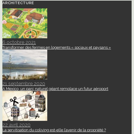
ARCHITECTURE
6 octobre 2021
Transformer des fermes en logements « sociaux et paysans »
21 septembre 2020
A Mexico, un parc naturel géant remplace un futur aéroport
22 avril 2020
La servitisation du coliving est-elle l’avenir de la propriété ?