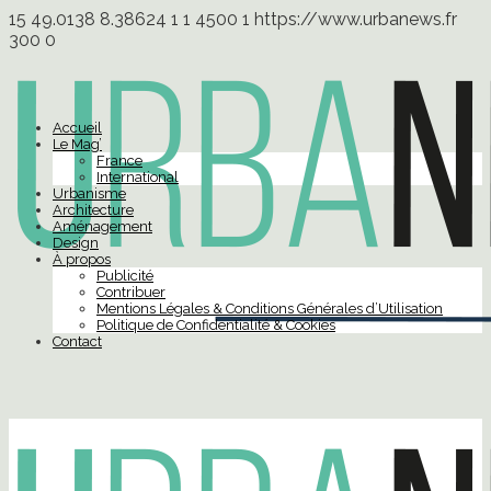
15
49.0138
8.38624
1
1
4500
1
https://www.urbanews.fr
300
0
Accueil
Le Mag’
France
International
Urbanisme
Architecture
Aménagement
Design
À propos
Publicité
Contribuer
Mentions Légales & Conditions Générales d’Utilisation
Politique de Confidentialité & Cookies
Contact