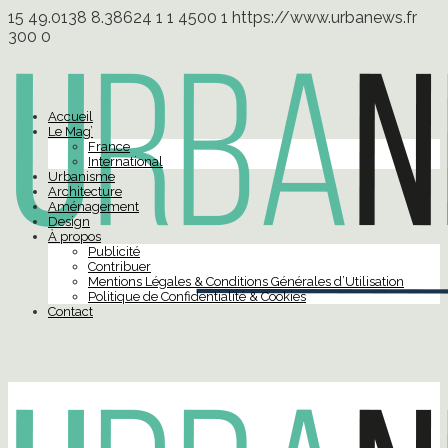
15
49.0138
8.38624
1
1
4500
1
https://www.urbanews.fr
300
0
Accueil
Le Mag’
France
International
Urbanisme
Architecture
Aménagement
Design
À propos
Publicité
Contribuer
Mentions Légales & Conditions Générales d’Utilisation
Politique de Confidentialité & Cookies
Contact