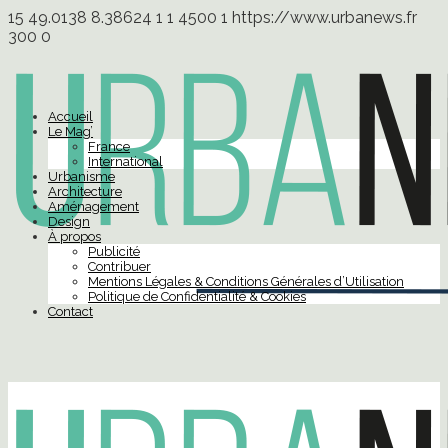
15
49.0138
8.38624
1
1
4500
1
https://www.urbanews.fr
300
0
Accueil
Le Mag’
France
International
Urbanisme
Architecture
Aménagement
Design
À propos
Publicité
Contribuer
Mentions Légales & Conditions Générales d’Utilisation
Politique de Confidentialité & Cookies
Contact