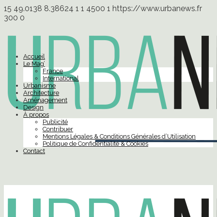
15
49.0138
8.38624
1
1
4500
1
https://www.urbanews.fr
300
0
Accueil
Le Mag’
France
International
Urbanisme
Architecture
Aménagement
Design
À propos
Publicité
Contribuer
Mentions Légales & Conditions Générales d’Utilisation
Politique de Confidentialité & Cookies
Contact