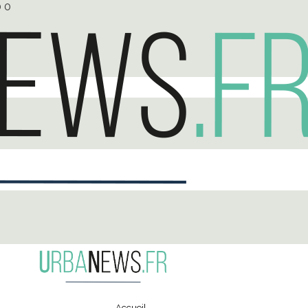
0
0
Accueil