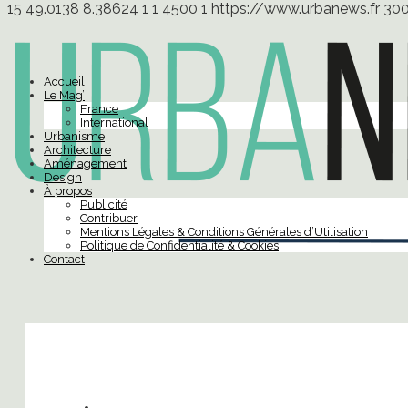
15
49.0138
8.38624
1
1
4500
1
https://www.urbanews.fr
30
Accueil
Le Mag’
France
International
Urbanisme
Architecture
Aménagement
Design
À propos
Publicité
Contribuer
Mentions Légales & Conditions Générales d’Utilisation
Politique de Confidentialité & Cookies
Contact