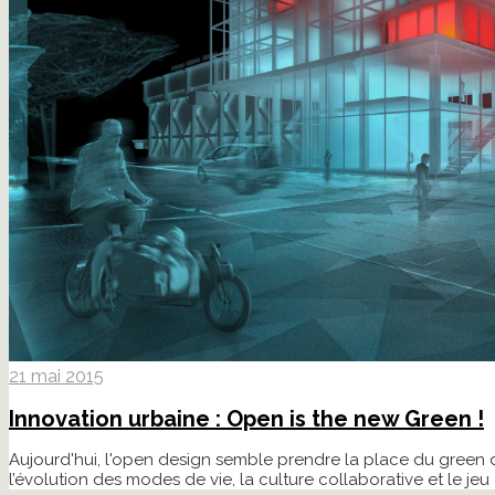
21 mai 2015
Innovation urbaine : Open is the new Green !
Aujourd'hui, l'open design semble prendre la place du green
l’évolution des modes de vie, la culture collaborative et le j