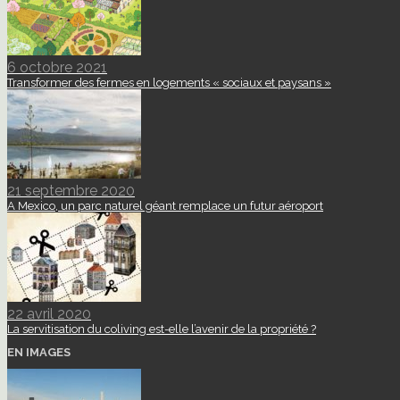
6 octobre 2021
Transformer des fermes en logements « sociaux et paysans »
21 septembre 2020
A Mexico, un parc naturel géant remplace un futur aéroport
22 avril 2020
La servitisation du coliving est-elle l’avenir de la propriété ?
EN IMAGES