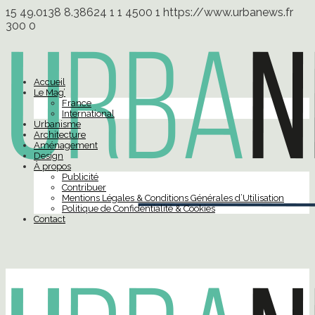
15
49.0138
8.38624
1
1
4500
1
https://www.urbanews.fr
300
0
Accueil
Le Mag’
France
International
Urbanisme
Architecture
Aménagement
Design
À propos
Publicité
Contribuer
Mentions Légales & Conditions Générales d’Utilisation
Politique de Confidentialité & Cookies
Contact