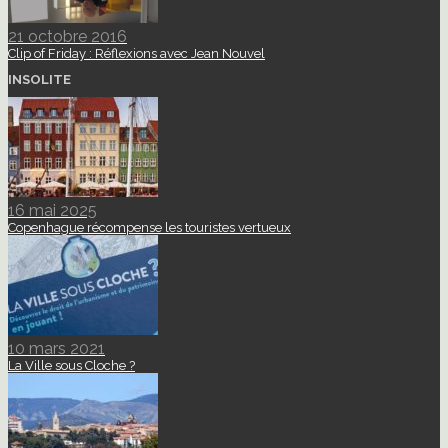
21 octobre 2016
Clip of Friday : Réflexions avec Jean Nouvel
INSOLITE
16 mai 2025
Copenhague récompense les touristes vertueux
10 mars 2021
La Ville sous Cloche ?