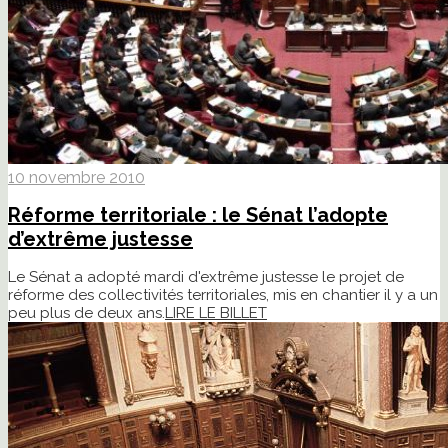
10 novembre 2010
Réforme territoriale : le Sénat l’adopte
d’extrême justesse
Le Sénat a adopté mardi d'extrême justesse le projet de
réforme des collectivités territoriales, mis en chantier il y a un
peu plus de deux ans.
LIRE LE BILLET