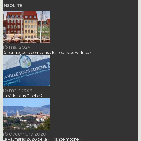
INSOLITE
16 mai 2025
Copenhague récompense les touristes vertueux
10 mars 2021
La Ville sous Cloche ?
16 décembre 2020
Le Palmarès 2020 de la « France moche »