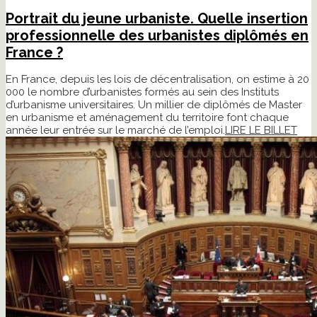
Portrait du jeune urbaniste. Quelle insertion
professionnelle des urbanistes diplômés en
France ?
En France, depuis les lois de décentralisation, on estime à 20
000 le nombre d’urbanistes formés au sein des Instituts
d’urbanisme universitaires. Un millier de diplômés de Master
en urbanisme et aménagement du territoire font chaque
année leur entrée sur le marché de l’emploi.
LIRE LE BILLET