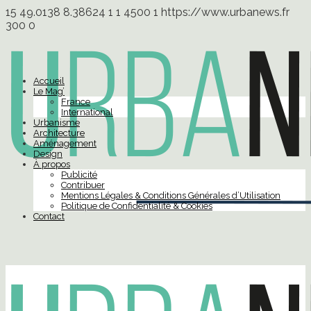
15
49.0138
8.38624
1
1
4500
1
https://www.urbanews.fr
300
0
Accueil
Le Mag’
France
International
Urbanisme
Architecture
Aménagement
Design
À propos
Publicité
Contribuer
Mentions Légales & Conditions Générales d’Utilisation
Politique de Confidentialité & Cookies
Contact