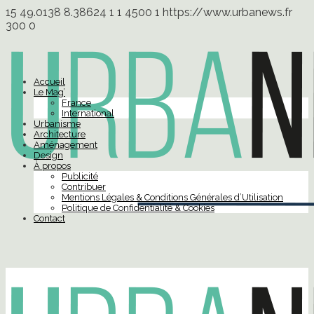
15
49.0138
8.38624
1
1
4500
1
https://www.urbanews.fr
300
0
Accueil
Le Mag’
France
International
Urbanisme
Architecture
Aménagement
Design
À propos
Publicité
Contribuer
Mentions Légales & Conditions Générales d’Utilisation
Politique de Confidentialité & Cookies
Contact