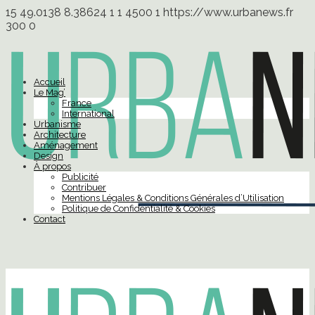
15
49.0138
8.38624
1
1
4500
1
https://www.urbanews.fr
300
0
Accueil
Le Mag’
France
International
Urbanisme
Architecture
Aménagement
Design
À propos
Publicité
Contribuer
Mentions Légales & Conditions Générales d’Utilisation
Politique de Confidentialité & Cookies
Contact