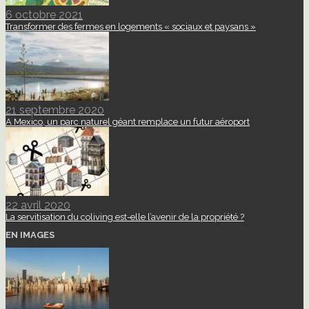
6 octobre 2021
Transformer des fermes en logements « sociaux et paysans »
21 septembre 2020
A Mexico, un parc naturel géant remplace un futur aéroport
22 avril 2020
La servitisation du coliving est-elle l’avenir de la propriété ?
EN IMAGES