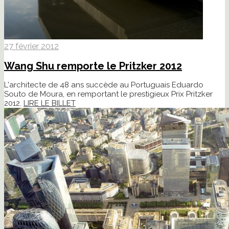
27 février 2012
Wang Shu remporte le Pritzker 2012
L'architecte de 48 ans succède au Portuguais Eduardo
Souto de Moura, en remportant le prestigieux Prix Pritzker
2012.
LIRE LE BILLET