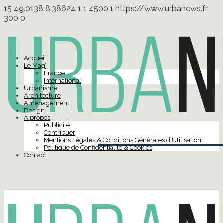
15
49.0138
8.38624
1
1
4500
1
https://www.urbanews.fr
300
0
Accueil
Le Mag’
France
International
Urbanisme
Architecture
Aménagement
Design
À propos
Publicité
Contribuer
Mentions Légales & Conditions Générales d’Utilisation
Politique de Confidentialité & Cookies
Contact