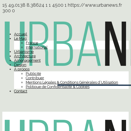
15
49.0138
8.38624
1
1
4500
1
https://www.urbanews.fr
300
0
Accueil
Le Mag’
France
International
Urbanisme
Architecture
Aménagement
Design
À propos
Publicité
Contribuer
Mentions Légales & Conditions Générales d’Utilisation
Politique de Confidentialité & Cookies
Contact