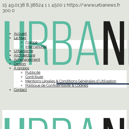
15
49.0138
8.38624
1
1
4500
1
https://www.urbanews.fr
300
0
Accueil
Le Mag’
France
International
Urbanisme
Architecture
Aménagement
Design
À propos
Publicité
Contribuer
Mentions Légales & Conditions Générales d’Utilisation
Politique de Confidentialité & Cookies
Contact