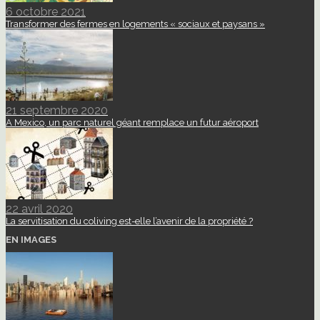
6 octobre 2021
Transformer des fermes en logements « sociaux et paysans »
21 septembre 2020
A Mexico, un parc naturel géant remplace un futur aéroport
22 avril 2020
La servitisation du coliving est-elle l’avenir de la propriété ?
EN IMAGES