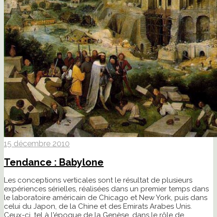
15 décembre 2010
Tendance : Babylone
Les conceptions verticales sont le résultat de plusieurs
expériences sérielles, réalisées dans un premier temps dans
le laboratoire américain de Chicago et New York, puis dans
celui du Japon, de la Chine et des Emirats Arabes Unis.
Ceux-ci, tel à l'époque de la Genèse, dans le rôle de