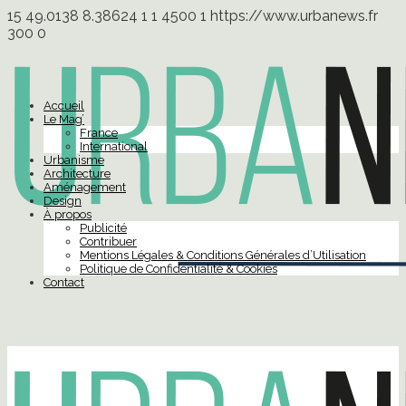
15
49.0138
8.38624
1
1
4500
1
https://www.urbanews.fr
300
0
Accueil
Le Mag’
France
International
Urbanisme
Architecture
Aménagement
Design
À propos
Publicité
Contribuer
Mentions Légales & Conditions Générales d’Utilisation
Politique de Confidentialité & Cookies
Contact