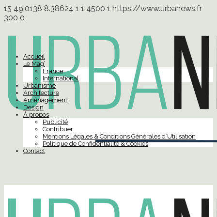
15
49.0138
8.38624
1
1
4500
1
https://www.urbanews.fr
300
0
Accueil
Le Mag’
France
International
Urbanisme
Architecture
Aménagement
Design
À propos
Publicité
Contribuer
Mentions Légales & Conditions Générales d’Utilisation
Politique de Confidentialité & Cookies
Contact