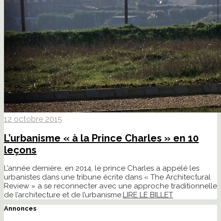
12 octobre 2015
L’urbanisme « à la Prince Charles » en 10
leçons
L’année dernière, en 2014, le prince Charles a appelé les
urbanistes dans une tribune écrite dans « The Architectural
Review » a se reconnecter avec une approche traditionnelle
de l’architecture et de l’urbanisme.
LIRE LE BILLET
Annonces