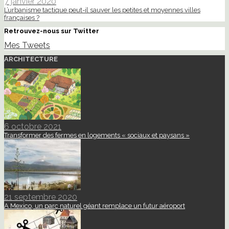
7 janvier 2020
L’urbanisme tactique peut-il sauver les petites et moyennes villes
françaises ?
Retrouvez-nous sur Twitter
Mes Tweets
ARCHITECTURE
6 octobre 2021
Transformer des fermes en logements « sociaux et paysans »
21 septembre 2020
A Mexico, un parc naturel géant remplace un futur aéroport