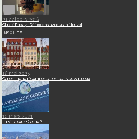
21 octobre 2016
Clip of Friday : Réflexions avec Jean Nouvel
INSOLITE
16 mai 2025
Copenhague récompense les touristes vertueux
10 mars 2021
La Ville sous Cloche ?