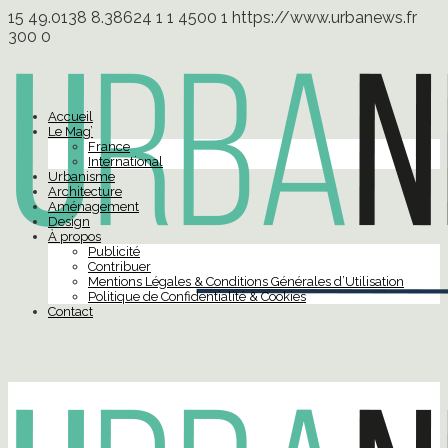
15
49.0138
8.38624
1
1
4500
1
https://www.urbanews.fr
300
0
Accueil
Le Mag’
France
International
Urbanisme
Architecture
Aménagement
Design
À propos
Publicité
Contribuer
Mentions Légales & Conditions Générales d’Utilisation
Politique de Confidentialité & Cookies
Contact