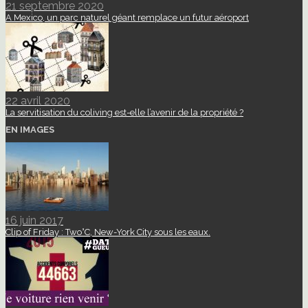
21 septembre 2020
A Mexico, un parc naturel géant remplace un futur aéroport
22 avril 2020
La servitisation du coliving est-elle l’avenir de la propriété ?
EN IMAGES
16 juin 2017
Clip of Friday : Two°C, New-York City sous les eaux.