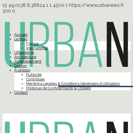
15
49.0138
8.38624
1
1
4500
1
https://www.urbanews.fr
300
0
Accueil
Le Mag’
France
International
Urbanisme
Architecture
Aménagement
Design
À propos
Publicité
Contribuer
Mentions Légales & Conditions Générales d’Utilisation
Politique de Confidentialité & Cookies
Contact