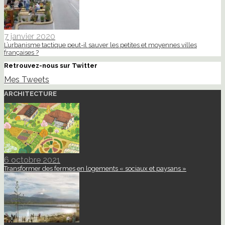
7 janvier 2020
L’urbanisme tactique peut-il sauver les petites et moyennes villes
françaises ?
Retrouvez-nous sur Twitter
Mes Tweets
ARCHITECTURE
6 octobre 2021
Transformer des fermes en logements « sociaux et paysans »