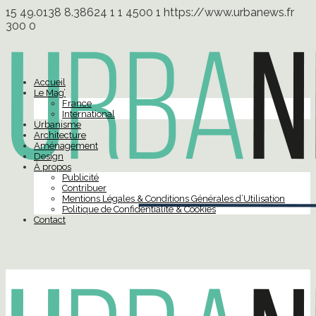
15
49.0138
8.38624
1
1
4500
1
https://www.urbanews.fr
300
0
Accueil
Le Mag’
France
International
Urbanisme
Architecture
Aménagement
Design
À propos
Publicité
Contribuer
Mentions Légales & Conditions Générales d’Utilisation
Politique de Confidentialité & Cookies
Contact