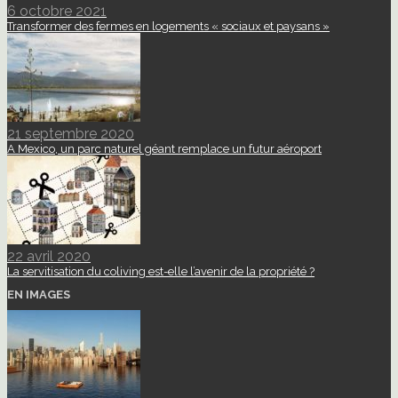
6 octobre 2021
Transformer des fermes en logements « sociaux et paysans »
21 septembre 2020
A Mexico, un parc naturel géant remplace un futur aéroport
22 avril 2020
La servitisation du coliving est-elle l’avenir de la propriété ?
EN IMAGES