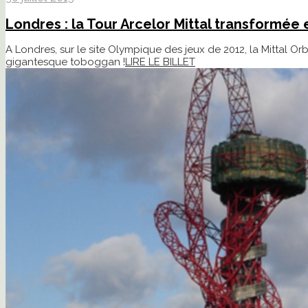
Londres : la Tour Arcelor Mittal transformé
A Londres, sur le site Olympique des jeux de 2012, la Mittal O
gigantesque toboggan !
LIRE LE BILLET