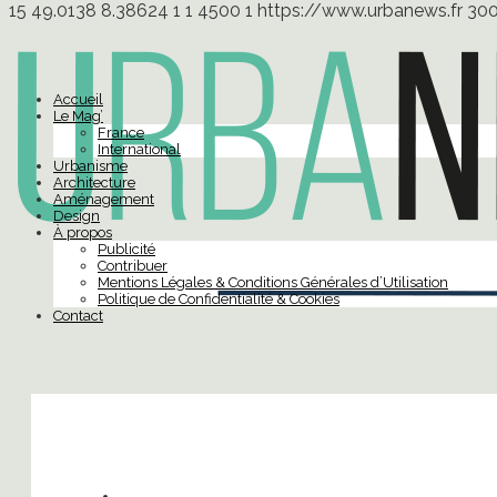
15
49.0138
8.38624
1
1
4500
1
https://www.urbanews.fr
30
Accueil
Le Mag’
France
International
Urbanisme
Architecture
Aménagement
Design
À propos
Publicité
Contribuer
Mentions Légales & Conditions Générales d’Utilisation
Politique de Confidentialité & Cookies
Contact