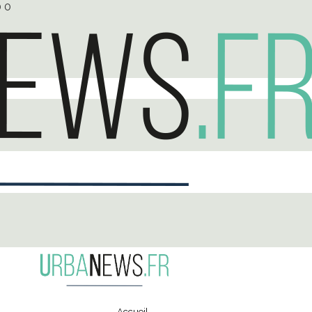
0
0
Accueil