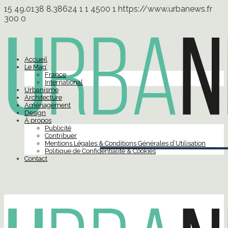
15
49.0138
8.38624
1
1
4500
1
https://www.urbanews.fr
300
0
Accueil
Le Mag’
France
International
Urbanisme
Architecture
Aménagement
Design
À propos
Publicité
Contribuer
Mentions Légales & Conditions Générales d’Utilisation
Politique de Confidentialité & Cookies
Contact