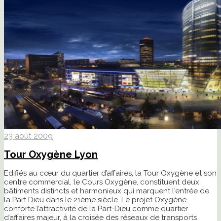
23 août 2009
Tour Oxygène Lyon
Edifiés au cœur du quartier d’affaires, la Tour Oxygène et son
centre commercial, le Cours Oxygène, constituent deux
bâtiments distincts et harmonieux qui marquent l'entrée de
la Part Dieu dans le 21ème siècle. Le projet Oxygène
conforte l’attractivité de la Part-Dieu comme quartier
d’affaires majeur, à la croisée des réseaux de transports