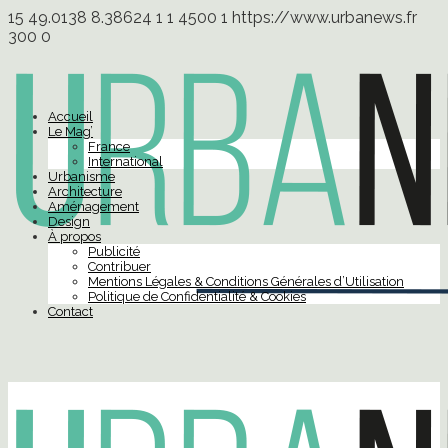
15
49.0138
8.38624
1
1
4500
1
https://www.urbanews.fr
300
0
Accueil
Le Mag’
France
International
Urbanisme
Architecture
Aménagement
Design
À propos
Publicité
Contribuer
Mentions Légales & Conditions Générales d’Utilisation
Politique de Confidentialité & Cookies
Contact