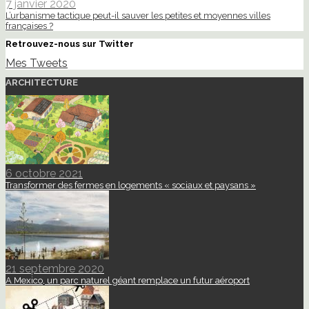
7 janvier 2020
L’urbanisme tactique peut-il sauver les petites et moyennes villes
françaises ?
Retrouvez-nous sur Twitter
Mes Tweets
ARCHITECTURE
6 octobre 2021
Transformer des fermes en logements « sociaux et paysans »
21 septembre 2020
A Mexico, un parc naturel géant remplace un futur aéroport