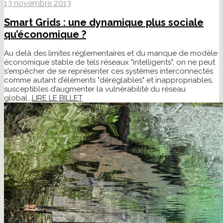
13 novembre 2013
Smart Grids : une dynamique plus sociale
qu’économique ?
Au delà des limites réglementaires et du manque de modèle
économique stable de tels réseaux "intelligents", on ne peut
s'empêcher de se représenter ces systèmes interconnectés
comme autant d’éléments "déréglables" et inappropriables,
susceptibles d’augmenter la vulnérabilité du réseau
global...
LIRE LE BILLET