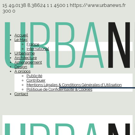
15
49.0138
8.38624
1
1
4500
1
https://www.urbanews.fr
300
0
Accueil
Le Mag’
France
International
Urbanisme
Architecture
Aménagement
Design
À propos
Publicité
Contribuer
Mentions Légales & Conditions Générales d’Utilisation
Politique de Confidentialité & Cookies
Contact