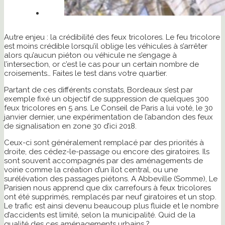
Autre enjeu : la crédibilité des feux tricolores. Le feu tricolore
est moins crédible lorsqu’il oblige les véhicules à s’arrêter
alors qu’aucun piéton ou véhicule ne s’engage à
l’intersection, or c’est le cas pour un certain nombre de
croisements… Faites le test dans votre quartier.
Partant de ces différents constats, Bordeaux s’est par
exemple fixé un objectif de suppression de quelques 300
feux tricolores en 5 ans. Le Conseil de Paris a lui voté, le 30
janvier dernier, une expérimentation de l’abandon des feux
de signalisation en zone 30 d’ici 2018.
Ceux-ci sont généralement remplacé par des priorités à
droite, des cédez-le-passage ou encore des giratoires. Ils
sont souvent accompagnés par des aménagements de
voirie comme la création d’un îlot central, ou une
surélévation des passages piétons. A Abbeville (Somme), Le
Parisien nous apprend que dix carrefours à feux tricolores
ont été supprimés, remplacés par neuf giratoires et un stop.
Le trafic est ainsi devenu beaucoup plus fluide et le nombre
d’accidents est limité, selon la municipalité. Quid de la
qualité des ces aménagements urbains ?