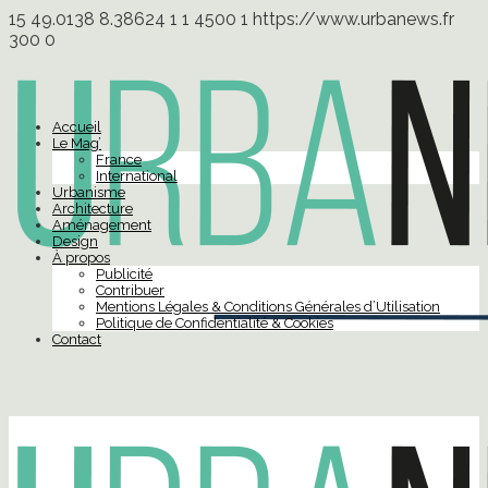
15
49.0138
8.38624
1
1
4500
1
https://www.urbanews.fr
300
0
Accueil
Le Mag’
France
International
Urbanisme
Architecture
Aménagement
Design
À propos
Publicité
Contribuer
Mentions Légales & Conditions Générales d’Utilisation
Politique de Confidentialité & Cookies
Contact