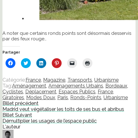
A noter que certains ronds points sont désormais desservis
par des feux rouge…
Partager
Cliquez
Cliquez
Cliquez
Cliquez
Cliquer
Cliquer
pour
pour
pour
pour
pour
pour
partager
partager
partager
partager
envoyer
imprimer(ouvre
sur
sur
sur
sur
un
dans
Facebook(ouvre
Twitter(ouvre
LinkedIn(ouvre
Pinterest(ouvre
lien
une
Catégorie:
France
,
Magazine
,
Transports
,
Urbanisme
dans
dans
dans
dans
par
nouvelle
Tag:
Aménagement
,
Aménagements Urbains
,
Bordeaux
,
une
une
une
une
e-
fenêtre)
nouvelle
nouvelle
nouvelle
nouvelle
mail
Cyclistes
,
Déplacement
,
Espaces Publics
,
France
,
fenêtre)
fenêtre)
fenêtre)
fenêtre)
à
Giratoires
,
Modes Doux
,
Paris
,
Ronds-Points
,
Urbanisme
un
ami(ouvre
Billet précédent
dans
Madrid veut végétaliser les toits de ses bus et abribus
une
nouvelle
Billet Suivant
fenêtre)
Démultiplier les usages de l’espace public
L'auteur