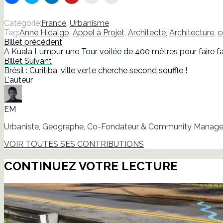
pour
pour
pour
pour
pour
pour
partager
partager
partager
partager
envoyer
imprimer(ouvre
sur
sur
sur
sur
un
dans
Facebook(ouvre
Twitter(ouvre
LinkedIn(ouvre
Pinterest(ouvre
lien
une
Catégorie:
France
,
Urbanisme
dans
dans
dans
dans
par
nouvelle
Tag:
Anne Hidalgo
,
Appel à Projet
,
Architecte
,
Architecture
,
c
une
une
une
une
e-
fenêtre)
nouvelle
nouvelle
nouvelle
nouvelle
mail
Billet précédent
fenêtre)
fenêtre)
fenêtre)
fenêtre)
à
A Kuala Lumpur, une Tour voilée de 400 mètres pour faire 
un
ami(ouvre
Billet Suivant
dans
Brésil : Curitiba, ville verte cherche second souffle !
une
nouvelle
L'auteur
fenêtre)
EM
Urbaniste, Géographe, Co-Fondateur & Community Manager
VOIR TOUTES SES CONTRIBUTIONS
CONTINUEZ VOTRE LECTURE