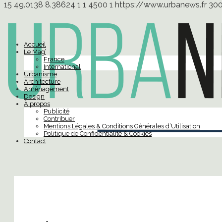
15
49.0138
8.38624
1
1
4500
1
https://www.urbanews.fr
30
Accueil
Le Mag’
France
International
Urbanisme
Architecture
Aménagement
Design
À propos
Publicité
Contribuer
Mentions Légales & Conditions Générales d’Utilisation
Politique de Confidentialité & Cookies
Contact