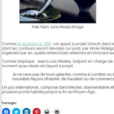
Paik Nam June Media Bridge
Comme
le souligne le JDD,
cet appel à projet s’inscrit dans
dont les contours seront dévoilés ce lundi, par Anne Hidalg
logement par an, qu’elle entend bien atteindre en innovant sur 
Comme l’explique Jean-Louis Missika, l’adjoint en charge de l
moment qu’au stade de l’appel à projet.
Je ne veux pas de tours géantes, comme à Londres ou à Ab
nouvelles façons d’habiter, de travailler ou de commerce
Un jury international, composé d’architectes, d’universitaires
plusieurs ponts habités jusqu’à la fin du Moyen-Âge…
Partager
Cliquez
Cliquez
Cliquez
Cliquez
Cliquer
Cliquer