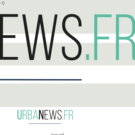
0
0
Accueil