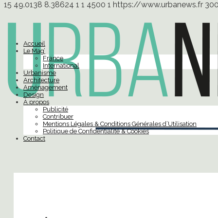
15
49.0138
8.38624
1
1
4500
1
https://www.urbanews.fr
30
Accueil
Le Mag’
France
International
Urbanisme
Architecture
Aménagement
Design
À propos
Publicité
Contribuer
Mentions Légales & Conditions Générales d’Utilisation
Politique de Confidentialité & Cookies
Contact