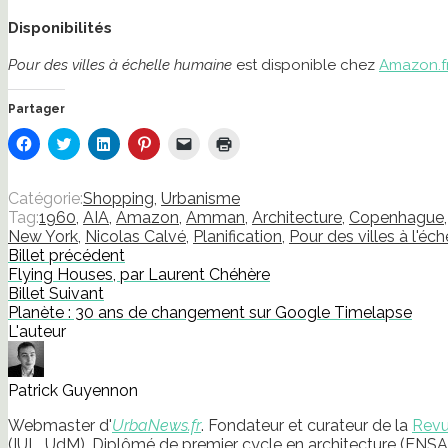
Disponibilités
Pour des villes à échelle humaine
est disponible chez
Amazon.f
Partager
Cliquez
Cliquez
Cliquez
Cliquez
Cliquer
Cliquer
pour
pour
pour
pour
pour
pour
partager
partager
partager
partager
envoyer
imprimer(ouvre
sur
sur
sur
sur
un
dans
Facebook(ouvre
Twitter(ouvre
LinkedIn(ouvre
Pinterest(ouvre
lien
une
Catégorie:
Shopping
,
Urbanisme
dans
dans
dans
dans
par
nouvelle
Tag:
1960
,
AIA
,
Amazon
,
Amman
,
Architecture
,
Copenhague
une
une
une
une
e-
fenêtre)
nouvelle
nouvelle
nouvelle
nouvelle
mail
New York
,
Nicolas Calvé
,
Planification
,
Pour des villes à l'éc
fenêtre)
fenêtre)
fenêtre)
fenêtre)
à
Billet précédent
un
ami(ouvre
Flying Houses, par Laurent Chéhère
dans
Billet Suivant
une
nouvelle
Planète : 30 ans de changement sur Google Timelapse
fenêtre)
L'auteur
Patrick Guyennon
Webmaster d'
UrbaNews.fr
. Fondateur et curateur de la
Revu
(IUL, UdM). Diplômé de premier cycle en architecture (ENSA