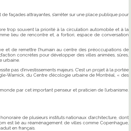
et de façades attrayantes, s’arrêter sur une place publique pour
 trop souvent la priorité à la circulation automobile et à la
omme lieu de rencontre et, a fortiori, espace de conversation
ve et de remettre l’humain au centre des préoccupations de
 d’action concrètes pour développer des villes animées, sûres,
e urbaine.
ssite pas d’investissements majeurs. C’est un projet à la portée
ngle-Warnick, du Centre d’écologie urbaine de Montréal, « des
u monde par cet important penseur et praticien de l’urbanisme.
noraire de plusieurs instituts nationaux d’architecture, dont
n nom est lié au réaménagement de villes comme Copenhague,
raduit en français.