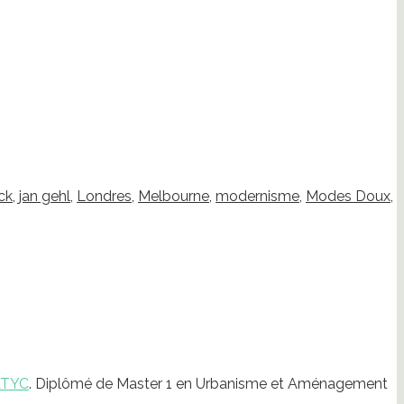
ck
,
jan gehl
,
Londres
,
Melbourne
,
modernisme
,
Modes Doux
,
ATYC
. Diplômé de Master 1 en Urbanisme et Aménagement