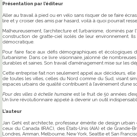
Présentation par l’éditeur
Aller au travail à pied ou en vélo sans risquer de se faire écr
lire et y croiser des amis par hasard, voilà à quoi pourrait res
Malheureusement, l’architecture et l’urbanisme, dominés par 
construction de gratte-ciel isolés de leur environnement. Il
démocratique.
Pour faire face aux défis démographiques et écologiques d
l’urbanisme. Dans ce livre visionnaire, jalonné de nombreuses
durables et saines. Son travail d’aménagement mise sur les dé
Cette entreprise fait non seulement appel aux décideurs, elle e
de toutes les viIles, celles du Nord comme du Sud, visant si
espaces urbains de qualité contribuent à l’avènement d’une s
Pour des villes à échelle humaine
est le fruit de 50 années d’e
Un livre révolutionnaire appelé à devenir un outil indispensab
L’auteur
Jan Gehl est architecte, professeur émérite de design urbain
ceux du Canada (IRAC), des États-Unis (AIA) et de Grande-
Londres, Amman, Melbourne, New York, Seattle et San Francis