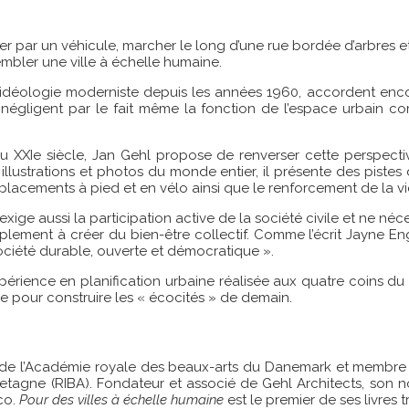
aser par un véhicule, marcher le long d’une rue bordée d’arbres 
sembler une ville à échelle humaine.
l’idéologie moderniste depuis les années 1960, accordent encore
s négligent par le fait même la fonction de l’espace urbain c
u XXIe siècle, Jan Gehl propose de renverser cette perspecti
 illustrations et photos du monde entier, il présente des pistes
placements à pied et en vélo ainsi que le renforcement de la vi
xige aussi la participation active de la société civile et ne néce
mplement à créer du bien-être collectif. Comme l’écrit Jayne E
ociété durable, ouverte et démocratique ».
xpérience en planification urbaine réalisée aux quatre coins d
le pour construire les « écocités » de demain.
 de l’Académie royale des beaux-arts du Danemark et membre ho
Bretagne (RIBA). Fondateur et associé de Gehl Architects, so
co.
Pour des villes à échelle humaine
est le premier de ses livres t