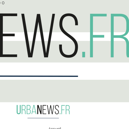
0
0
Accueil