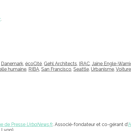
r
.
,
Danemark
,
écoCité
,
Gehl Architects
,
IRAC
,
Jaine Engle-Warni
helle humaine
,
RIBA
,
San Francisco
,
Seattle
,
Urbanisme
,
Voiture
e de Presse
UrbaNews.fr
. Associé-fondateur et co-gérant d'
 Lyon).