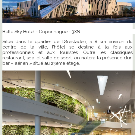
Belle Sky Hotel - Copenhague - 3XN
Situé dans le quartier de l’Ørestaden, à 8 km environ du
centre de la ville, l’hôtel se destine à la fois aux
professionnels et aux touristes. Outre les classiques
restaurant, spa, et salle de sport, on notera la présence d’un
bar « aérien » situé au 23ème étage.