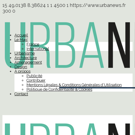
15
49.0138
8.38624
1
1
4500
1
https://www.urbanews.fr
300
0
Accueil
Le Mag’
France
International
Urbanisme
Architecture
Aménagement
Design
À propos
Publicité
Contribuer
Mentions Légales & Conditions Générales d’Utilisation
Politique de Confidentialité & Cookies
Contact