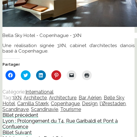
Bella Sky Hotel - Copenhague - 3XN
Une réalisation signée 3XN, cabinet d’architectes danois
basé à Copenhague.
Partager
Cliquez
Cliquez
Cliquez
Cliquez
Cliquer
Cliquer
pour
pour
pour
pour
pour
pour
partager
partager
partager
partager
envoyer
imprimer(ouvre
sur
sur
sur
sur
un
dans
Facebook(ouvre
Twitter(ouvre
LinkedIn(ouvre
Pinterest(ouvre
lien
une
Catégorie:
International
dans
dans
dans
dans
par
nouvelle
Tag:
3XN
,
Architecte
,
Architecture
,
Bar Aérien
,
Belle Sky
une
une
une
une
e-
fenêtre)
nouvelle
nouvelle
nouvelle
nouvelle
mail
Hotel
,
Camilla Stærk
,
Copenhague
,
Design
,
l'Ørestaden
,
fenêtre)
fenêtre)
fenêtre)
fenêtre)
à
Scandinave
,
Scandinavie
,
Tourisme
un
ami(ouvre
Billet précédent
dans
Lyon : Prolongement du T4, Rue Garibaldi et Pont à
une
nouvelle
Confluence
fenêtre)
Billet Suivant