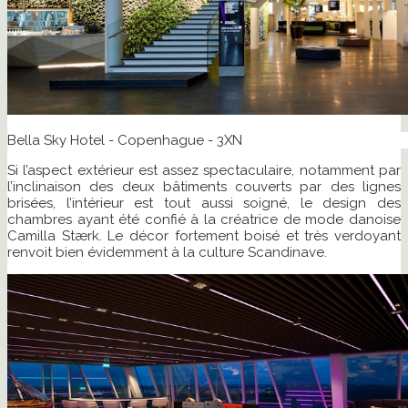
Bella Sky Hotel - Copenhague - 3XN
Si l’aspect extérieur est assez spectaculaire, notamment par
l’inclinaison des deux bâtiments couverts par des lignes
brisées, l’intérieur est tout aussi soigné, le design des
chambres ayant été confié à la créatrice de mode danoise
Camilla Stærk. Le décor fortement boisé et très verdoyant
renvoit bien évidemment à la culture Scandinave.