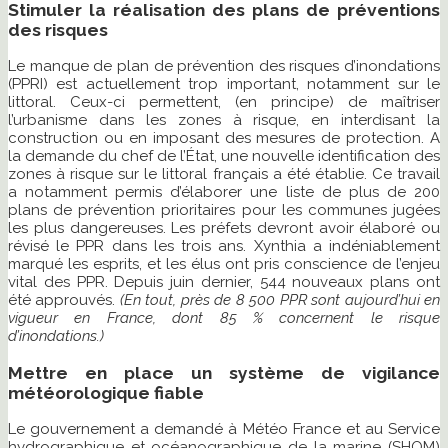
Stimuler la réalisation des plans de préventions
des risques
Le manque de plan de prévention des risques d’inondations
(PPRI) est actuellement trop important, notamment sur le
littoral. Ceux-ci permettent, (en principe) de maîtriser
l’urbanisme dans les zones à risque, en interdisant la
construction ou en imposant des mesures de protection. A
la demande du chef de l’État, une nouvelle identification des
zones à risque sur le littoral français a été établie. Ce travail
a notamment permis d’élaborer une liste de plus de 200
plans de prévention prioritaires pour les communes jugées
les plus dangereuses. Les préfets devront avoir élaboré ou
révisé le PPR dans les trois ans. Xynthia a indéniablement
marqué les esprits, et les élus ont pris conscience de l’enjeu
vital des PPR. Depuis juin dernier, 544 nouveaux plans ont
été approuvés.
(En tout, près de 8 500 PPR sont aujourd’hui en
vigueur en France, dont 85 % concernent le risque
d’inondations.)
Mettre en place un système de vigilance
météorologique fiable
Le gouvernement a demandé à Météo France et au Service
hydrographique et océanographique de la marine (SHOM)