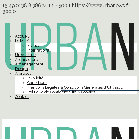
15
49.0138
8.38624
1
1
4500
1
https://www.urbanews.fr
300
0
Accueil
Le Mag’
France
International
Urbanisme
Architecture
Aménagement
Design
À propos
Publicité
Contribuer
Mentions Légales & Conditions Générales d’Utilisation
Politique de Confidentialité & Cookies
Contact