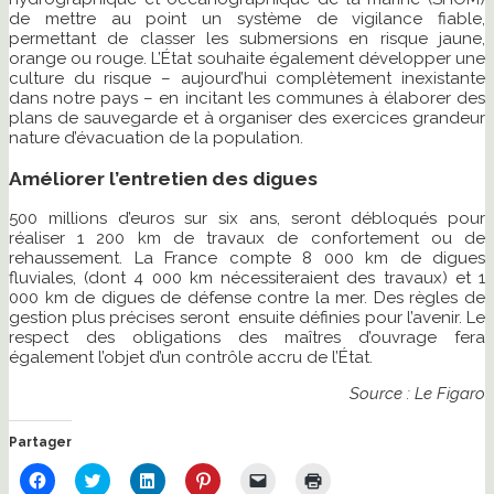
de mettre au point un système de vigilance fiable,
permettant de classer les submersions en risque jaune,
orange ou rouge. L’État souhaite également développer une
culture du risque – aujourd’hui complètement inexistante
dans notre pays – en incitant les communes à élaborer des
plans de sauvegarde et à organiser des exercices grandeur
nature d’évacuation de la population.
Améliorer l’entretien des digues
500 millions d’euros sur six ans, seront débloqués pour
réaliser 1 200 km de travaux de confortement ou de
rehaussement. La France compte 8 000 km de digues
fluviales, (dont 4 000 km nécessiteraient des travaux) et 1
000 km de digues de défense contre la mer. Des règles de
gestion plus précises seront ensuite définies pour l’avenir. Le
respect des obligations des maîtres d’ouvrage fera
également l’objet d’un contrôle accru de l’État.
Source : Le Figaro
Partager
Cliquez
Cliquez
Cliquez
Cliquez
Cliquer
Cliquer
pour
pour
pour
pour
pour
pour