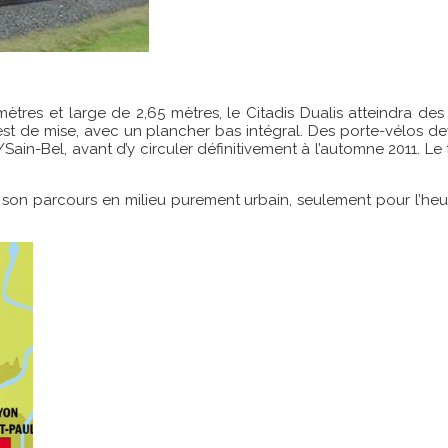
mètres et large de 2,65 mètres, le Citadis Dualis atteindra d
é est de mise, avec un plancher bas intégral. Des porte-vélos d
/Sain-Bel, avant d’y circuler définitivement à l’automne 2011. L
e son parcours en milieu purement urbain, seulement pour l’heure,