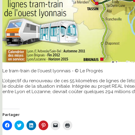
Le tram-train de l'ouest lyonnais - © Le Progrès
L’objectif du renouveau de ces 55 kilomètres de lignes de l’étoi
le double de la situation initiale. Intégrée au projet REAL (ré
entre Lyon et Lozanne, devrait coûter quelques 294 millions d
Partager
Cliquez
Cliquez
Cliquez
Cliquez
Cliquer
Cliquer
pour
pour
pour
pour
pour
pour
partager
partager
partager
partager
envoyer
imprimer(ouvre