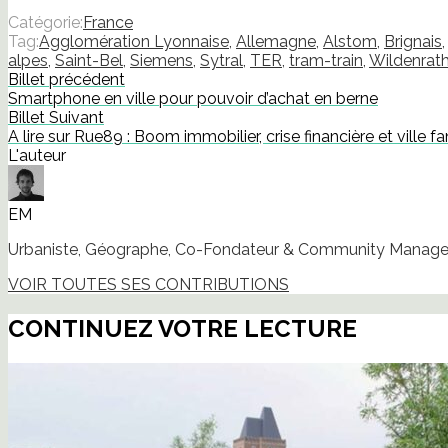
sur
sur
sur
sur
un
dans
Facebook(ouvre
Twitter(ouvre
LinkedIn(ouvre
Pinterest(ouvre
lien
une
Catégorie:
France
dans
dans
dans
dans
par
nouvelle
Tag:
Agglomération Lyonnaise
,
Allemagne
,
Alstom
,
Brignais
une
une
une
une
e-
fenêtre)
nouvelle
nouvelle
nouvelle
nouvelle
mail
alpes
,
Saint-Bel
,
Siemens
,
Sytral
,
TER
,
tram-train
,
Wildenrat
fenêtre)
fenêtre)
fenêtre)
fenêtre)
à
Billet précédent
un
ami(ouvre
Smartphone en ville pour pouvoir d’achat en berne
dans
Billet Suivant
une
nouvelle
A lire sur Rue89 : Boom immobilier, crise financière et ville
fenêtre)
L'auteur
EM
Urbaniste, Géographe, Co-Fondateur & Community Manager
VOIR TOUTES SES CONTRIBUTIONS
CONTINUEZ VOTRE LECTURE