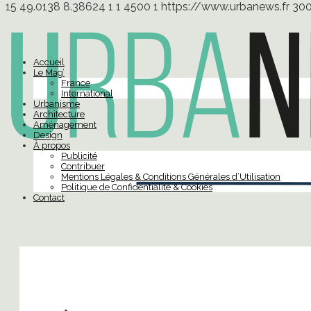
15
49.0138
8.38624
1
1
4500
1
https://www.urbanews.fr
30
Accueil
Le Mag’
France
International
Urbanisme
Architecture
Aménagement
Design
À propos
Publicité
Contribuer
Mentions Légales & Conditions Générales d’Utilisation
Politique de Confidentialité & Cookies
Contact