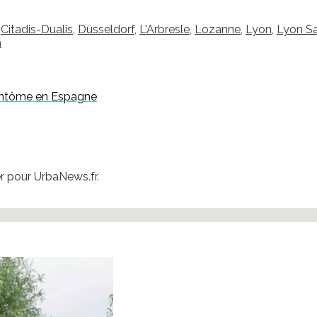
,
Citadis-Dualis
,
Düsseldorf
,
L'Arbresle
,
Lozanne
,
Lyon
,
Lyon Sa
h
 fantôme en Espagne
 pour UrbaNews.fr.