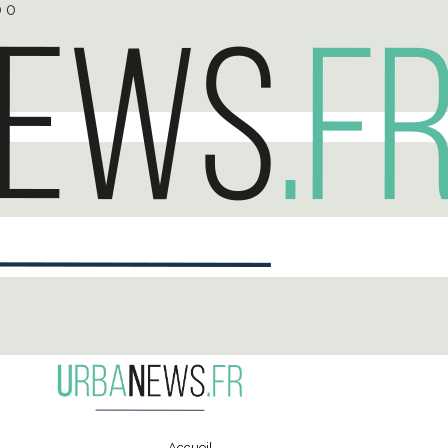
0
0
Accueil