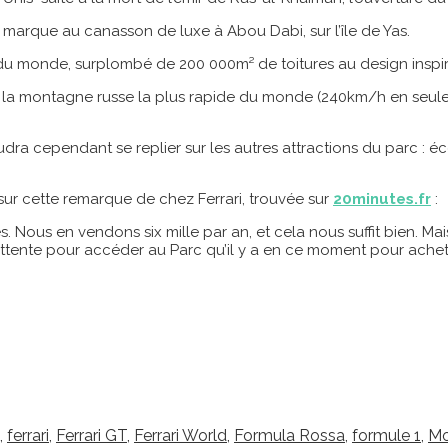
a marque au canasson de luxe à Abou Dabi, sur l’île de Yas.
 du monde, surplombé de 200 000m² de toitures au design inspiré
 », la montagne russe la plus rapide du monde (240km/h en seul
dra cependant se replier sur les autres attractions du parc : éc
 sur cette remarque de chez Ferrari, trouvée sur
20minutes.fr
:
es. Nous en vendons six mille par an, et cela nous suffit bien.
e d’attente pour accéder au Parc qu’il y a en ce moment pour achet
,
ferrari
,
Ferrari GT
,
Ferrari World
,
Formula Rossa
,
formule 1
,
Mo