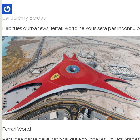
par Jérémy Berdou
Habitués d’urbanews, ferrari world ne vous sera pas inconnu 
Ferrari World
Retardée par le deuil national qui a touché les Emirats Arabes 