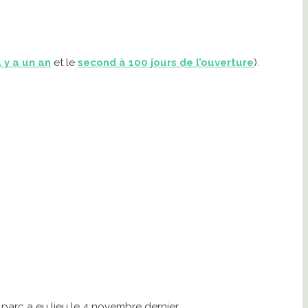
l y a un an
et le
second à 100 jours de l’ouverture
).
 parc a eu lieu le 4 novembre dernier.