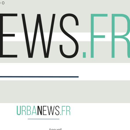
0
0
Accueil