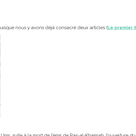
puisque nous y avons déjà consacré deux articles (
Le premier i
Unis suite à la mort de l’émir de Ras-al-Khaimah, l’ouverture du