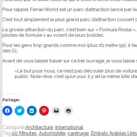
Pour rappel, Ferrari World est un parc d’attraction lancé par l
C’est tout simplement le plus grand parc d’attraction couvert
La grosse attraction du parc, c’est bien sur « Formula Rossa
pilotes de formule 1 au volant de leurs bolides.
Pour les gens trop grands comme moi (plus d’1 mètre 95), il fau
des G)…
Avant de vous laisser baver sur ce bel ouvrage, je vous laisse
«Le but pour nous, ce n’est pas d’écouler plus de voitur
public. Note rêve, c’est qu’un jour, il y ait la même list
Partager
Cliquez
Cliquez
Cliquez
Cliquez
Cliquer
Cliquer
pour
pour
pour
pour
pour
pour
partager
partager
partager
partager
envoyer
imprimer(ouvre
sur
sur
sur
sur
un
dans
Facebook(ouvre
Twitter(ouvre
LinkedIn(ouvre
Pinterest(ouvre
lien
une
Catégorie:
Architecture
,
International
dans
dans
dans
dans
par
nouvelle
Tag:
20 Minutes
,
Automobile
,
carénage
,
Emirats Arables Unis
une
une
une
une
e-
fenêtre)