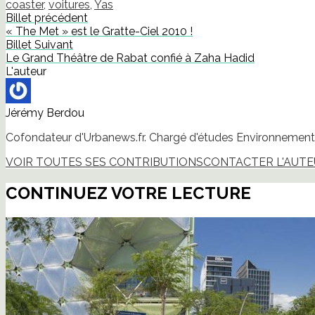
nouvelle
nouvelle
nouvelle
nouvelle
mail
coaster
,
voitures
,
Yas
fenêtre)
fenêtre)
fenêtre)
fenêtre)
à
Billet précédent
un
ami(ouvre
« The Met » est le Gratte-Ciel 2010 !
dans
Billet Suivant
une
nouvelle
Le Grand Théâtre de Rabat confié à Zaha Hadid
fenêtre)
L'auteur
Jérémy Berdou
Cofondateur d'Urbanews.fr. Chargé d'études Environnement 
VOIR TOUTES SES CONTRIBUTIONS
CONTACTER L'AUT
CONTINUEZ VOTRE LECTURE