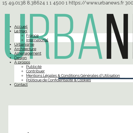
15
49.0138
8.38624
1
1
4500
1
https://www.urbanews.fr
30
Accueil
Le Mag’
France
International
Urbanisme
Architecture
Aménagement
Design
À propos
Publicité
Contribuer
Mentions Légales & Conditions Générales d’Utilisation
Politique de Confidentialité & Cookies
Contact