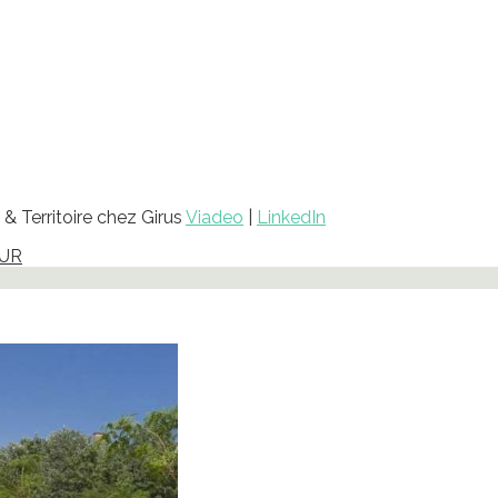
& Territoire chez Girus
Viadeo
|
LinkedIn
EUR