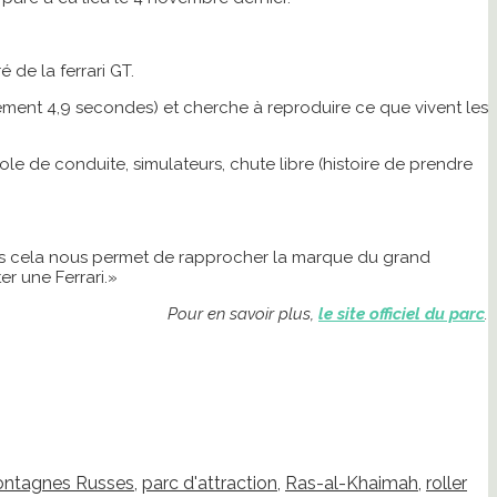
 de la ferrari GT.
ement 4,9 secondes) et cherche à reproduire ce que vivent les
ole de conduite, simulateurs, chute libre (histoire de prendre
 Mais cela nous permet de rapprocher la marque du grand
er une Ferrari.»
Pour en savoir plus,
le site officiel du parc
.
ntagnes Russes
,
parc d'attraction
,
Ras-al-Khaimah
,
roller