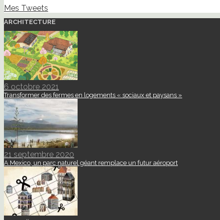
Mes Tweets
ARCHITECTURE
6 octobre 2021
Transformer des fermes en logements « sociaux et paysans »
21 septembre 2020
A Mexico, un parc naturel géant remplace un futur aéroport