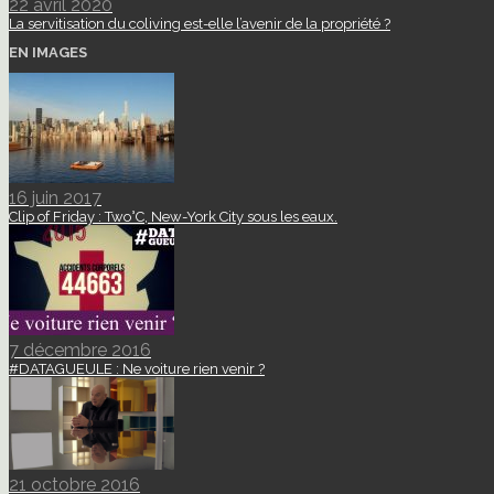
22 avril 2020
La servitisation du coliving est-elle l’avenir de la propriété ?
EN IMAGES
16 juin 2017
Clip of Friday : Two°C, New-York City sous les eaux.
7 décembre 2016
#DATAGUEULE : Ne voiture rien venir ?
21 octobre 2016