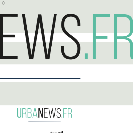
0
0
Accueil