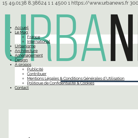
15
49.0138
8.38624
1
1
4500
1
https://www.urbanews.fr
30
Accueil
Le Mag’
France
International
Urbanisme
Architecture
Aménagement
Design
À propos
Publicité
Contribuer
Mentions Légales & Conditions Générales d’Utilisation
Politique de Confidentialité & Cookies
Contact