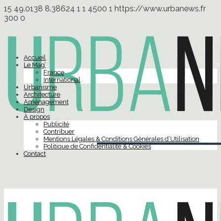
15
49.0138
8.38624
1
1
4500
1
https://www.urbanews.fr
300
0
Accueil
Le Mag’
France
International
Urbanisme
Architecture
Aménagement
Design
À propos
Publicité
Contribuer
Mentions Légales & Conditions Générales d’Utilisation
Politique de Confidentialité & Cookies
Contact