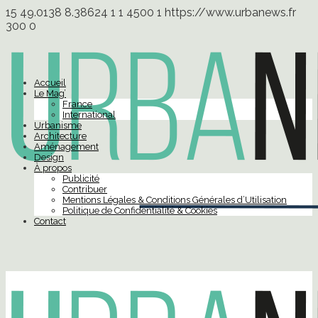
15
49.0138
8.38624
1
1
4500
1
https://www.urbanews.fr
300
0
Accueil
Le Mag’
France
International
Urbanisme
Architecture
Aménagement
Design
À propos
Publicité
Contribuer
Mentions Légales & Conditions Générales d’Utilisation
Politique de Confidentialité & Cookies
Contact