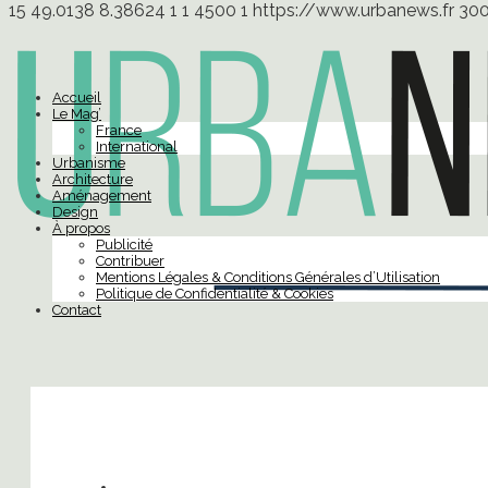
15
49.0138
8.38624
1
1
4500
1
https://www.urbanews.fr
30
Accueil
Le Mag’
France
International
Urbanisme
Architecture
Aménagement
Design
À propos
Publicité
Contribuer
Mentions Légales & Conditions Générales d’Utilisation
Politique de Confidentialité & Cookies
Contact