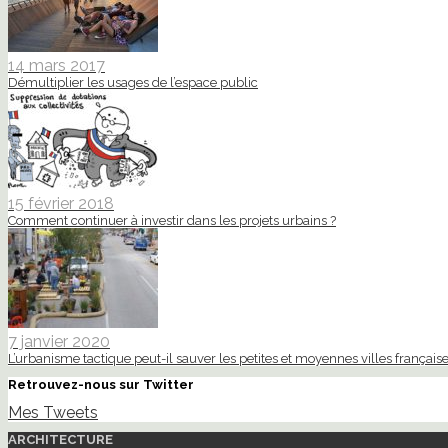
14 mars 2017
Démultiplier les usages de l’espace public
15 février 2018
Comment continuer à investir dans les projets urbains ?
7 janvier 2020
L’urbanisme tactique peut-il sauver les petites et moyennes villes française
Retrouvez-nous sur Twitter
Mes Tweets
ARCHITECTURE