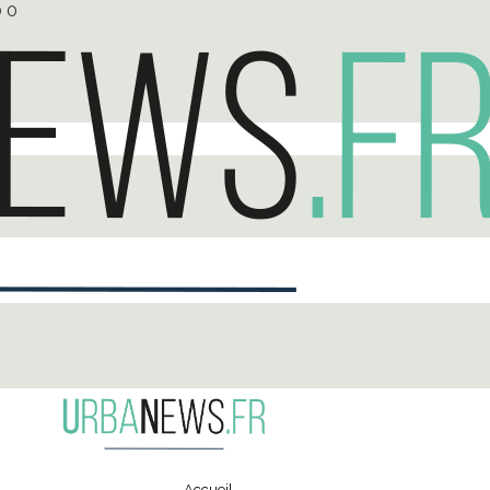
0
0
Accueil