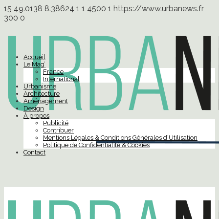
15
49.0138
8.38624
1
1
4500
1
https://www.urbanews.fr
300
0
Accueil
Le Mag’
France
International
Urbanisme
Architecture
Aménagement
Design
À propos
Publicité
Contribuer
Mentions Légales & Conditions Générales d’Utilisation
Politique de Confidentialité & Cookies
Contact