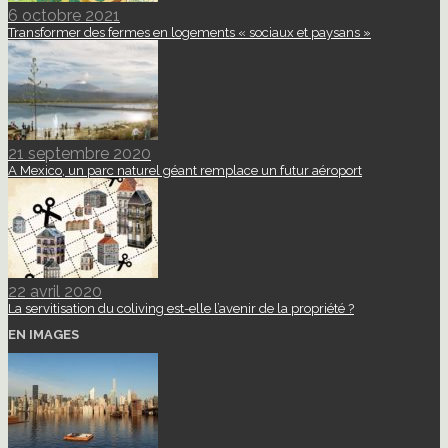
6 octobre 2021
Transformer des fermes en logements « sociaux et paysans »
21 septembre 2020
A Mexico, un parc naturel géant remplace un futur aéroport
22 avril 2020
La servitisation du coliving est-elle l’avenir de la propriété ?
EN IMAGES