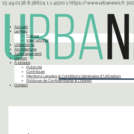
15
49.0138
8.38624
1
1
4500
1
https://www.urbanews.fr
30
Accueil
Le Mag’
France
International
Urbanisme
Architecture
Aménagement
Design
À propos
Publicité
Contribuer
Mentions Légales & Conditions Générales d’Utilisation
Politique de Confidentialité & Cookies
Contact