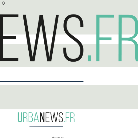
0
0
Accueil