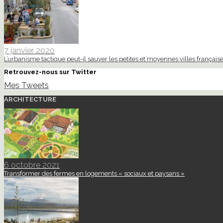
7 janvier 2020
L’urbanisme tactique peut-il sauver les petites et moyennes villes française
Retrouvez-nous sur Twitter
Mes Tweets
ARCHITECTURE
6 octobre 2021
Transformer des fermes en logements « sociaux et paysans »