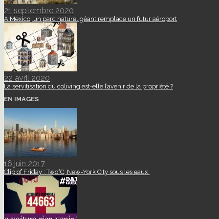
21 septembre 2020
A Mexico, un parc naturel géant remplace un futur aéroport
22 avril 2020
La servitisation du coliving est-elle l’avenir de la propriété ?
EN IMAGES
16 juin 2017
Clip of Friday : Two°C, New-York City sous les eaux.