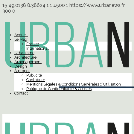
15
49.0138
8.38624
1
1
4500
1
https://www.urbanews.fr
300
0
Accueil
Le Mag’
France
International
Urbanisme
Architecture
Aménagement
Design
À propos
Publicité
Contribuer
Mentions Légales & Conditions Générales d’Utilisation
Politique de Confidentialité & Cookies
Contact