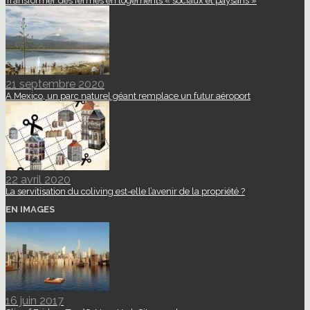
Transformer des fermes en logements « sociaux et paysans »
21 septembre 2020
A Mexico, un parc naturel géant remplace un futur aéroport
22 avril 2020
La servitisation du coliving est-elle l’avenir de la propriété ?
EN IMAGES
16 juin 2017