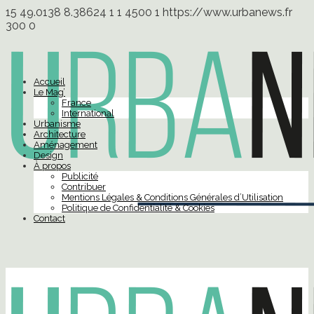
15
49.0138
8.38624
1
1
4500
1
https://www.urbanews.fr
300
0
Accueil
Le Mag’
France
International
Urbanisme
Architecture
Aménagement
Design
À propos
Publicité
Contribuer
Mentions Légales & Conditions Générales d’Utilisation
Politique de Confidentialité & Cookies
Contact