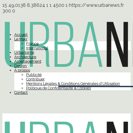
15
49.0138
8.38624
1
1
4500
1
https://www.urbanews.fr
300
0
Accueil
Le Mag’
France
International
Urbanisme
Architecture
Aménagement
Design
À propos
Publicité
Contribuer
Mentions Légales & Conditions Générales d’Utilisation
Politique de Confidentialité & Cookies
Contact