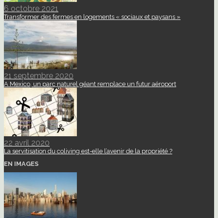
6 octobre 2021
Transformer des fermes en logements « sociaux et paysans »
21 septembre 2020
A Mexico, un parc naturel géant remplace un futur aéroport
22 avril 2020
La servitisation du coliving est-elle l’avenir de la propriété ?
EN IMAGES