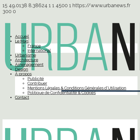
15
49.0138
8.38624
1
1
4500
1
https://www.urbanews.fr
300
0
Accueil
Le Mag’
France
International
Urbanisme
Architecture
Aménagement
Design
À propos
Publicité
Contribuer
Mentions Légales & Conditions Générales d’Utilisation
Politique de Confidentialité & Cookies
Contact