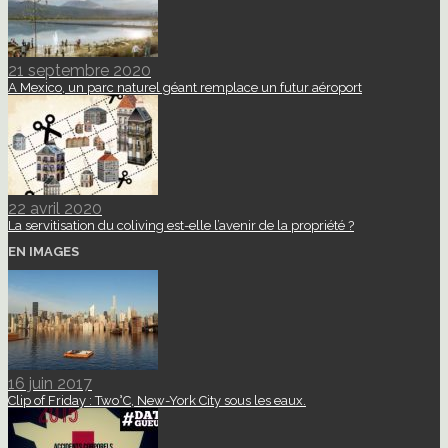
21 septembre 2020
A Mexico, un parc naturel géant remplace un futur aéroport
22 avril 2020
La servitisation du coliving est-elle l’avenir de la propriété ?
EN IMAGES
16 juin 2017
Clip of Friday : Two°C, New-York City sous les eaux.