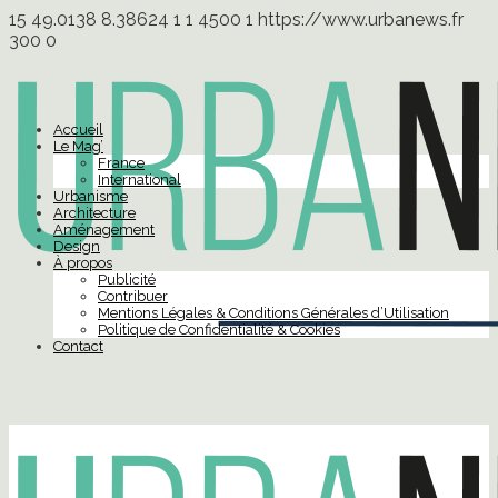
15
49.0138
8.38624
1
1
4500
1
https://www.urbanews.fr
300
0
Accueil
Le Mag’
France
International
Urbanisme
Architecture
Aménagement
Design
À propos
Publicité
Contribuer
Mentions Légales & Conditions Générales d’Utilisation
Politique de Confidentialité & Cookies
Contact