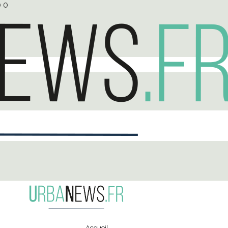
0
0
Accueil