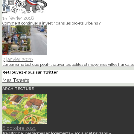
15 février 2018
Comment continuer à investir dans les projets urbains ?
7 janvier 2020
L’urbanisme tactique peut-il sauver les petites et moyennes villes française
Retrouvez-nous sur Twitter
Mes Tweets
ARCHITECTURE
6 octobre 2021
Transformer des fermes en logements « sociaux et paysans »