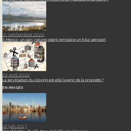
21 septembre 2020
A Mexico, un parc naturel géant remplace un futur aéroport
22 avril 2020
La servitisation du coliving est-elle l’avenir de la propriété ?
EN IMAGES
16 juin 2017