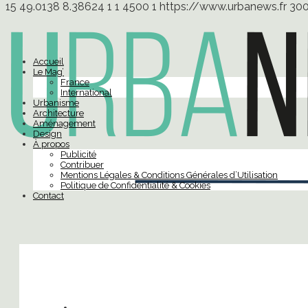
15
49.0138
8.38624
1
1
4500
1
https://www.urbanews.fr
30
Accueil
Le Mag’
France
International
Urbanisme
Architecture
Aménagement
Design
À propos
Publicité
Contribuer
Mentions Légales & Conditions Générales d’Utilisation
Politique de Confidentialité & Cookies
Contact