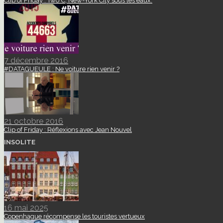
Clip of Friday : Two°C, New-York City sous les eaux.
7 décembre 2016
#DATAGUEULE : Ne voiture rien venir ?
21 octobre 2016
Clip of Friday : Réflexions avec Jean Nouvel
INSOLITE
16 mai 2025
Copenhague récompense les touristes vertueux