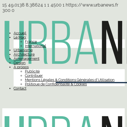
15
49.0138
8.38624
1
1
4500
1
https://www.urbanews.fr
300
0
Accueil
Le Mag’
France
International
Urbanisme
Architecture
Aménagement
Design
À propos
Publicité
Contribuer
Mentions Légales & Conditions Générales d’Utilisation
Politique de Confidentialité & Cookies
Contact