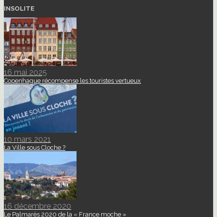
INSOLITE
16 mai 2025
Copenhague récompense les touristes vertueux
10 mars 2021
La Ville sous Cloche ?
16 décembre 2020
Le Palmarès 2020 de la « France moche »