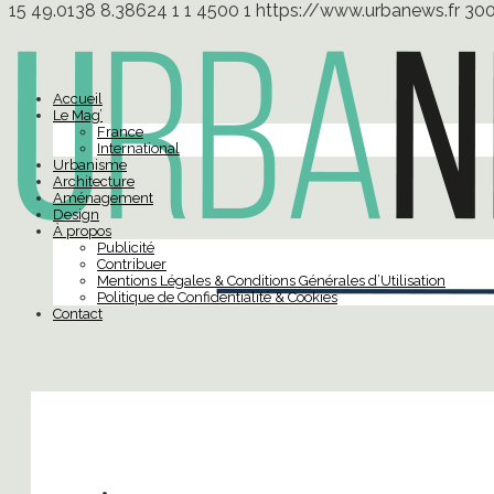
15
49.0138
8.38624
1
1
4500
1
https://www.urbanews.fr
30
Accueil
Le Mag’
France
International
Urbanisme
Architecture
Aménagement
Design
À propos
Publicité
Contribuer
Mentions Légales & Conditions Générales d’Utilisation
Politique de Confidentialité & Cookies
Contact