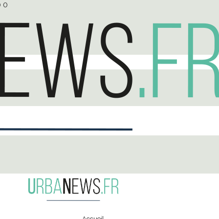
0
0
Accueil