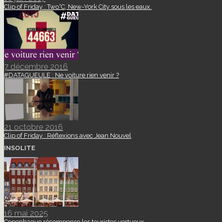
Clip of Friday : Two°C, New-York City sous les eaux.
7 décembre 2016
#DATAGUEULE : Ne voiture rien venir ?
21 octobre 2016
Clip of Friday : Réflexions avec Jean Nouvel
INSOLITE
16 mai 2025
Copenhague récompense les touristes vertueux