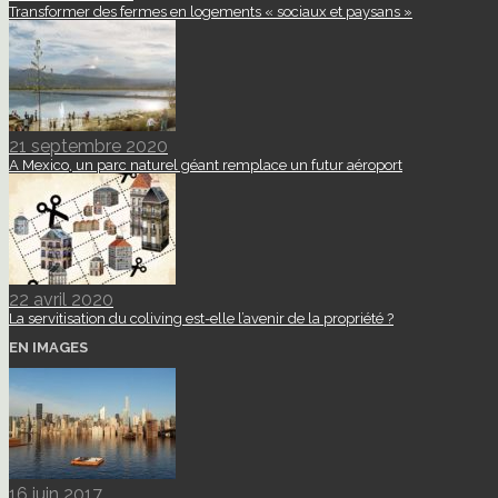
Transformer des fermes en logements « sociaux et paysans »
21 septembre 2020
A Mexico, un parc naturel géant remplace un futur aéroport
22 avril 2020
La servitisation du coliving est-elle l’avenir de la propriété ?
EN IMAGES
16 juin 2017